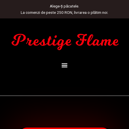
Skip
Alege-ți păcatele.
to
La comenzi de peste 250 RON, livrarea o plătim noi.
content