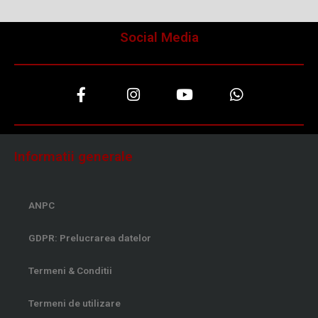
Social Media
F
I
Y
W
a
n
o
h
c
s
u
a
e
t
t
t
b
a
u
s
o
g
b
a
Informatii generale
o
r
e
p
k
a
p
-
m
ANPC
f
GDPR: Prelucrarea datelor
Termeni & Conditii
Termeni de utilizare