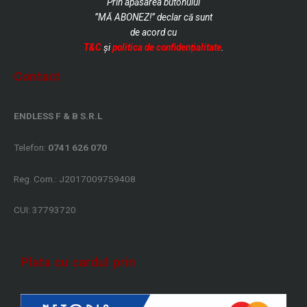
Prin apăsarea butonului
”MĂ ABONEZ!” declar că sunt
de
acord cu
T&C
și
politica de confidențialitate
.
Contact
ENDLESS F & B S.R.L
Telefon:
0741 626 070
Reg. Com.: J2017009759408
CUI: 37793720
Plata cu cardul prin