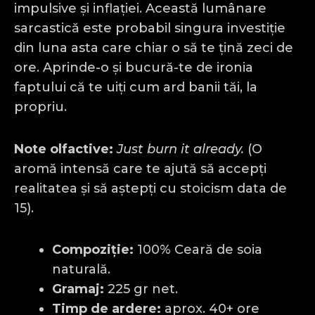
impulsive și inflației. Această lumânare
sarcastică este probabil singura investiție
din luna asta care chiar o să te țină zeci de
ore. Aprinde-o și bucură-te de ironia
faptului că te uiți cum ard banii tăi, la
propriu.
Note olfactive:
Just burn it already.
(O
aromă intensă care te ajută să accepți
realitatea și să aștepți cu stoicism data de
15).
Compoziție:
100% Ceară de soia
naturală.
Gramaj:
225 gr net.
Timp de ardere:
aprox. 40+ ore