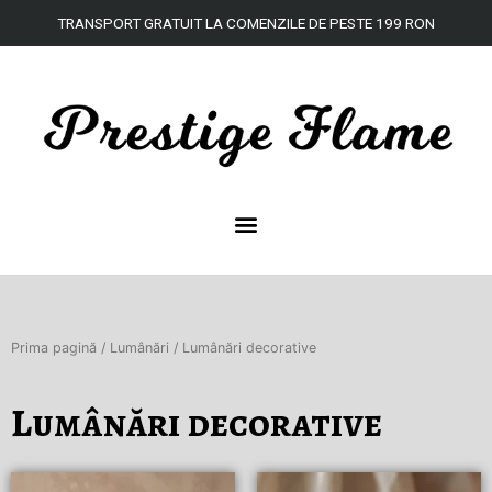
Skip
TRANSPORT
GRATUIT
LA
COMENZILE DE
PESTE
199 RON
to
content
Prima pagină
/
Lumânări
/ Lumânări decorative
Lumânări decorative
Acest
Acest