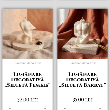
Acest
Acest
produs
produs
are
are
mai
mai
multe
multe
variații.
variații.
Opțiunile
Opțiunile
pot
pot
fi
fi
alese
alese
Lumânări decorative
Lumânări decorative
în
în
pagina
pagina
Lumânare
Lumânare
produsului.
produsului.
Decorativă
Decorativă
„Siluetă Femeie”
„Siluetă Bărbat”
32,00
lei
35,00
lei