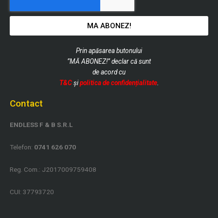
MA ABONEZ!
Prin apăsarea butonului
”MĂ ABONEZ!” declar că sunt
de
acord cu
T&C
și
politica de confidențialitate
.
Contact
ENDLESS F & B S.R.L
Telefon:
0741 626 070
Reg. Com.: J2017009759408
CUI: 37793720