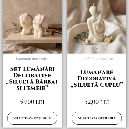
produs
produs
are
are
mai
mai
multe
multe
variații.
variații.
Opțiunile
Opțiunile
pot
pot
fi
fi
alese
alese
Lumânări decorative
Lumânări decorative
în
în
Set Lumânări
pagina
pagina
Lumânare
Decorative
produsului.
produsului.
Decorativă
„Siluetă Bărbat
„Siluetă Cuplu”
și Femeie”
59,00
lei
32,00
lei
Selectează opțiunile
Selectează opțiunile