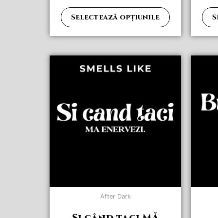
Selectează opțiunile
S
After Dark
Și când taci MĂ