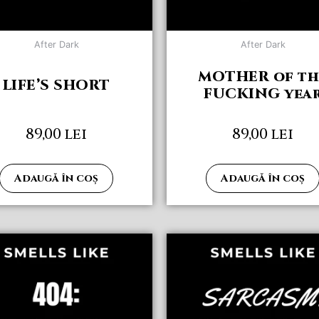
After Dark
After Dark
MOTHER of th
LIFE’S SHORT
FUCKING yea
89,00
lei
89,00
lei
Adaugă în coș
Adaugă în coș