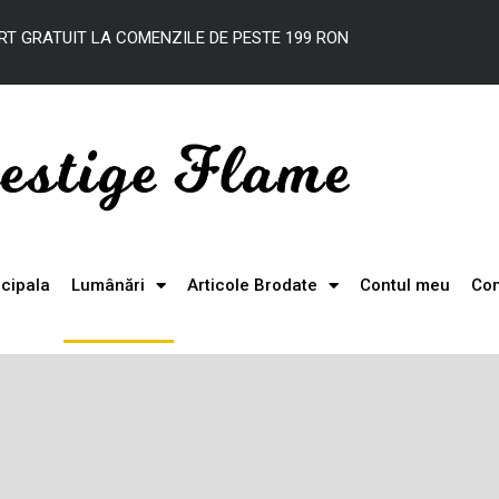
RT
GRATUIT
LA
COMENZILE DE
PESTE
199 RON
ncipala
Lumânări
Articole Brodate
Contul meu
Con