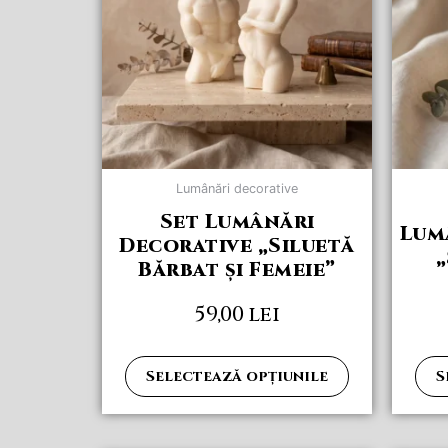
multe
variații.
Opțiunile
pot
fi
alese
în
pagina
Lumânări decorative
produsului.
Set Lumânări
Lum
Decorative „Siluetă
„
Bărbat și Femeie”
59,00
lei
Selectează opțiunile
S