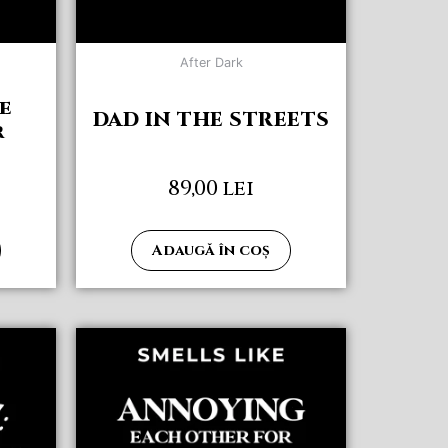
After Dark
e
DAD IN THE STREETS
r
89,00
lei
Adaugă în coș
Acest
produs
are
mai
multe