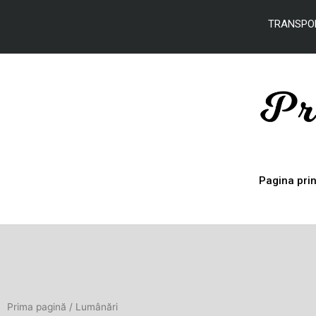
Skip
to
TRANSPO
content
Pagina pri
Prima pagină
/ Lumânări