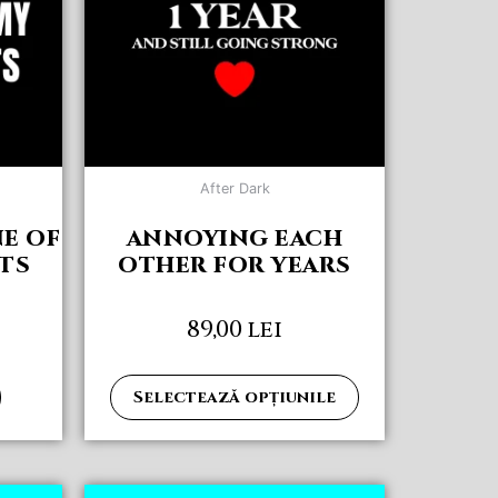
variații.
Opțiunile
pot
fi
alese
în
pagina
After Dark
produsului.
NE OF
ANNOYING EACH
TS
OTHER FOR YEARS
89,00
lei
Selectează opțiunile