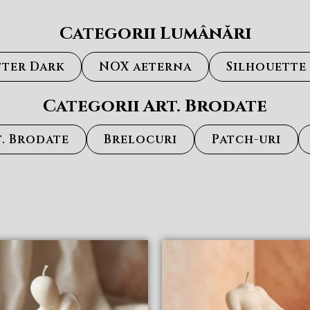
Categorii Lumânări
fter Dark
NOX aeterna
Silhouette
Categorii Art. Brodate
. Brodate
Brelocuri
Patch-uri
Acest
produs
are
mai