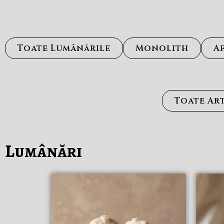
Toate Lumânările
Monolith
A
Toate Art
Lumânări
Acest
produs
are
mai