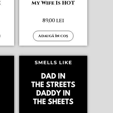
E
My Wife Is HOT
89,00
lei
Adaugă în coș