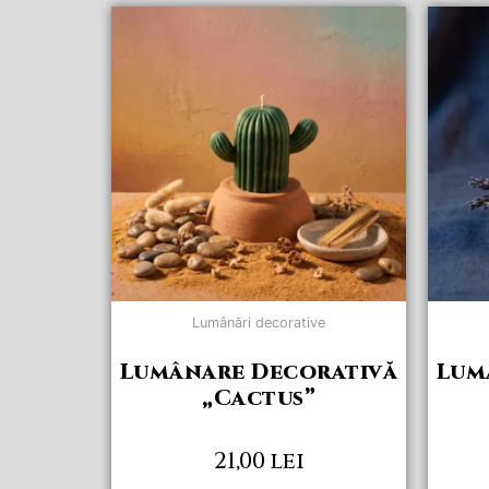
Acest
produs
are
mai
multe
variații.
Opțiunile
pot
fi
alese
în
pagina
Lumânări decorative
produsului.
Lumânare Decorativă
Lum
„Cactus”
21,00
lei