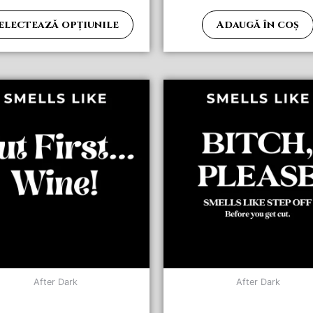
electează opțiunile
Adaugă în coș
After Dark
After Dark