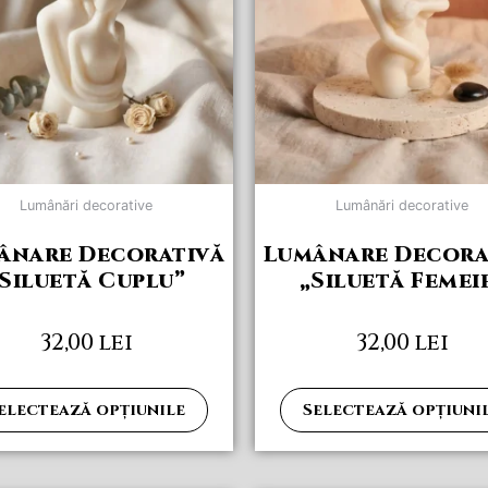
multe
variații.
Opțiunile
pot
fi
alese
în
pagina
Lumânări decorative
Lumânări decorative
produsului.
ânare Decorativă
Lumânare Decora
Siluetă Cuplu”
„Siluetă Femei
32,00
lei
32,00
lei
electează opțiunile
Selectează opțiuni