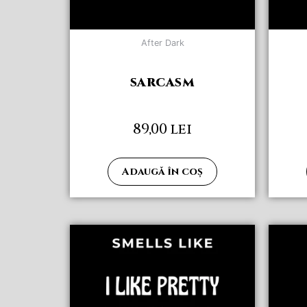
After Dark
sarcasm
89,00
lei
Adaugă în coș