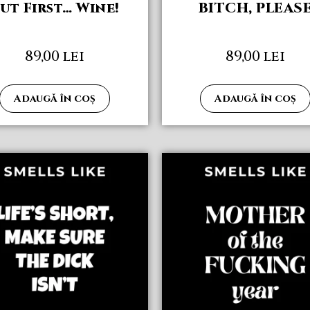
ut First… Wine!
BITCH, PLEAS
89,00
lei
89,00
lei
Adaugă în coș
Adaugă în coș