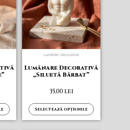
multe
multe
variații.
variații.
Opțiunile
Opțiunile
pot
pot
fi
fi
alese
alese
în
în
pagina
pagina
Lumânări decorative
produsului.
produsului.
tivă
Lumânare Decorativă
e”
„Siluetă Bărbat”
35,00
lei
le
Selectează opțiunile