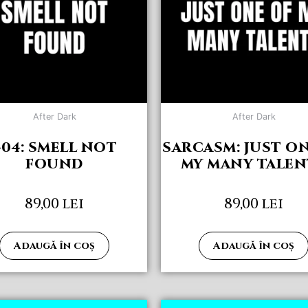
After Dark
After Dark
404: SMELL NOT
SARCASM: JUST O
FOUND
MY MANY TALEN
89,00
lei
89,00
lei
Adaugă în coș
Adaugă în coș