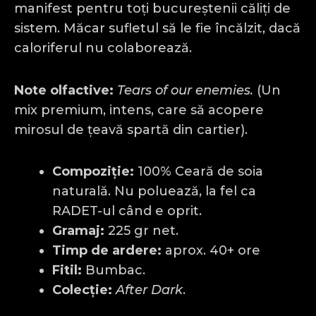
manifest pentru toți bucureștenii căliți de
sistem. Măcar sufletul să le fie încălzit, dacă
caloriferul nu colaborează.
Note olfactive:
Tears of our enemies.
(Un
mix premium, intens, care să acopere
mirosul de țeavă spartă din cartier).
Compoziție:
100% Ceară de soia
naturală. Nu poluează, la fel ca
RADET-ul când e oprit.
Gramaj:
225 gr net.
Timp de ardere:
aprox. 40+ ore
Fitil:
Bumbac.
Colecție:
After Dark
.