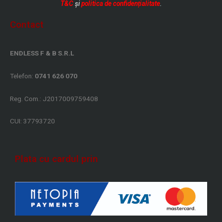
T&C
și
politica de confidențialitate
.
Contact
ENDLESS F & B S.R.L
Telefon:
0741 626 070
Reg. Com.: J2017009759408
CUI: 37793720
Plata cu cardul prin