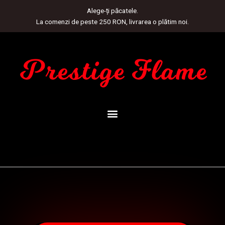
Skip
Alege-ți păcatele.
to
La comenzi de peste 250 RON, livrarea o plătim noi.
content