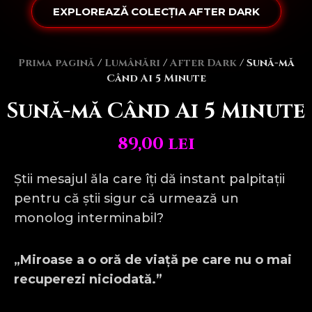
EXPLOREAZĂ COLECȚIA AFTER DARK
Prima pagină
/
Lumânări
/
After Dark
/ Sună-mă
Când Ai 5 Minute
Sună-mă Când Ai 5 Minute
89,00
lei
Știi mesajul ăla care îți dă instant palpitații
pentru că știi sigur că urmează un
monolog interminabil?
„Miroase a o oră de viață pe care nu o mai
recuperezi niciodată.”