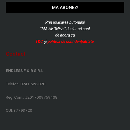
MA ABONEZ!
Prin apăsarea butonului
”MĂ ABONEZ!” declar că sunt
de
acord cu
T&C
și
politica de confidențialitate
.
Contact
ENDLESS F & B S.R.L
Telefon:
0741 626 070
Reg. Com.: J2017009759408
CUI: 37793720