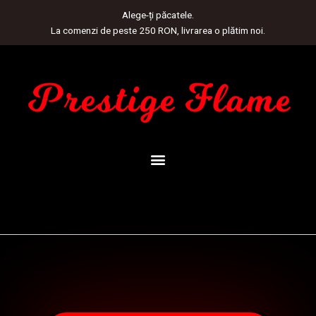
Skip
Alege-ți păcatele.
to
La comenzi de peste 250 RON, livrarea o plătim noi.
content