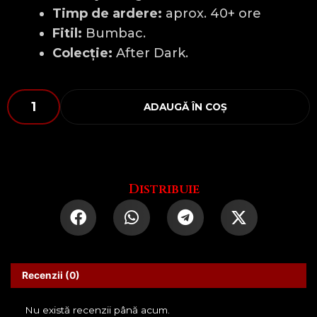
Timp de ardere:
aprox. 40+ ore
Fitil:
Bumbac.
Colecție:
After Dark.
Cantitate
ADAUGĂ ÎN COȘ
Sună-
mă
Când
Ai
5
Distribuie
Minute
Recenzii (0)
Nu există recenzii până acum.