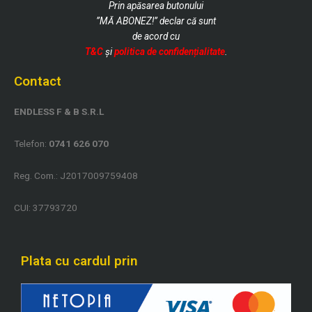
Prin apăsarea butonului
”MĂ ABONEZ!” declar că sunt
de
acord cu
T&C
și
politica de confidențialitate
.
Contact
ENDLESS F & B S.R.L
Telefon:
0741 626 070
Reg. Com.: J2017009759408
CUI: 37793720
Plata cu cardul prin