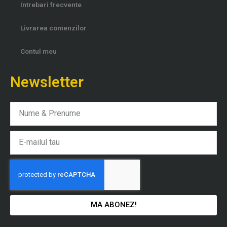
Intrebari frecvente
Livrarea comenzilor
Contul meu
Newsletter
Nume
Email
MA ABONEZ!