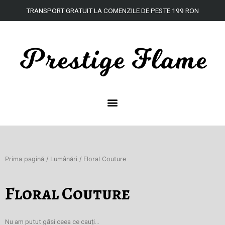
Skip
TRANSPORT
GRATUIT
LA
COMENZILE DE
PESTE
199 RON
to
content
Prima pagină
/
Lumânări
/ Floral Couture
Floral Couture
Nu am putut găsi ceea ce cauți...