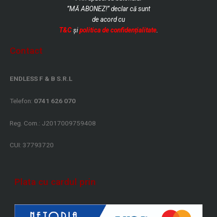
”MĂ ABONEZ!” declar că sunt
de
acord cu
T&C
și
politica de confidențialitate
.
Contact
ENDLESS F & B S.R.L
Telefon:
0741 626 070
Reg. Com.: J2017009759408
CUI: 37793720
Plata cu cardul prin