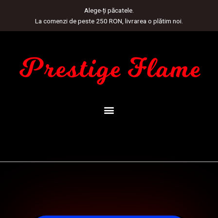
Skip
Alege-ți păcatele.
to
La comenzi de peste 250 RON, livrarea o plătim noi.
content