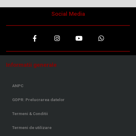
Social Media
F
I
Y
W
a
n
o
h
c
s
u
a
e
t
t
t
b
a
u
s
o
g
b
a
Informatii generale
o
r
e
p
k
a
p
-
m
ANPC
f
GDPR: Prelucrarea datelor
Termeni & Conditii
Termeni de utilizare