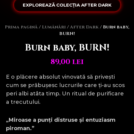
EXPLOREAZĂ COLECȚIA AFTER DARK
Prima pagină
/
Lumânări
/
After Dark
/ Burn baby,
BURN!
Burn baby, BURN!
89,00
lei
E o plăcere absolut vinovată să privești
cum se prăbușesc lucrurile care ți-au scos
peri albi atâta timp. Un ritual de purificare
a trecutului.
„Miroase a punți distruse și entuziasm
piroman.”