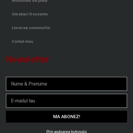
Modalitati de plata
Intrebari frecvente
Livrarea comenzilor
Contul meu
Newsletter
Nume
Email
MA ABONEZ!
Prin apăsarea butonului