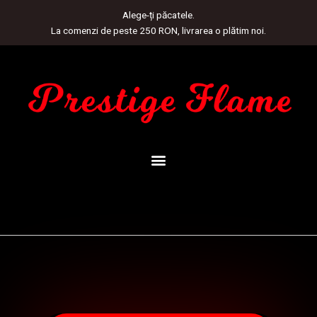
Skip
Alege-ți păcatele.
to
La comenzi de peste 250 RON, livrarea o plătim noi.
content