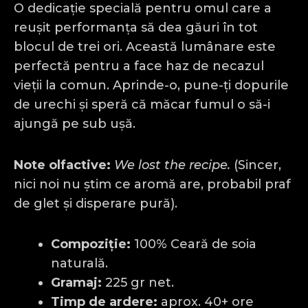
O dedicație specială pentru omul care a
reușit performanța să dea găuri în tot
blocul de trei ori. Această lumânare este
perfectă pentru a face haz de necazul
vieții la comun. Aprinde-o, pune-ți dopurile
de urechi și speră că măcar fumul o să-i
ajungă pe sub ușă.
Note olfactive:
We lost the recipe.
(Sincer,
nici noi nu știm ce aromă are, probabil praf
de glet și disperare pură).
Compoziție:
100% Ceară de soia
naturală.
Gramaj:
225 gr net.
Timp de ardere:
aprox. 40+ ore