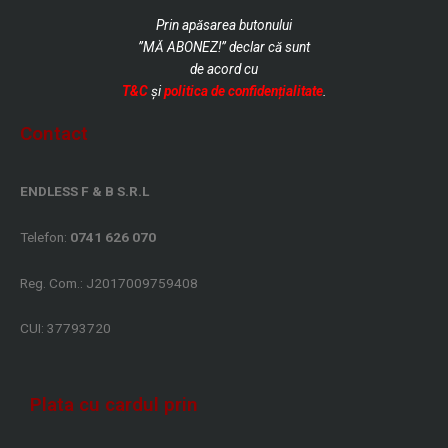
Prin apăsarea butonului
”MĂ ABONEZ!” declar că sunt
de
acord cu
T&C
și
politica de confidențialitate
.
Contact
ENDLESS F & B S.R.L
Telefon:
0741 626 070
Reg. Com.: J2017009759408
CUI: 37793720
Plata cu cardul prin