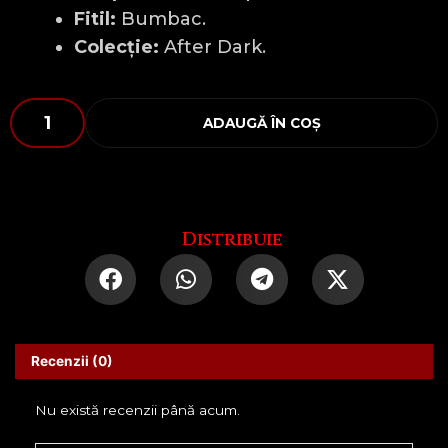
Fitil:
Bumbac.
Colecție:
After Dark.
Cantitate
ADAUGĂ ÎN COȘ
Vecinul
Cu
Bormașina
Distribuie
Recenzii (0)
Nu există recenzii până acum.