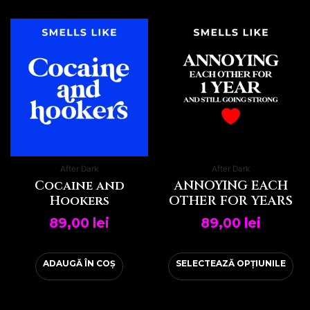
Ace
pro
are
mai
mul
vari
Opți
pot
fi
ale
After Dark
After Dark
în
Cocaine and
ANNOYING EACH
pag
Hookers
OTHER FOR YEARS
pro
89,00
lei
89,00
lei
ADAUGĂ ÎN COȘ
SELECTEAZĂ OPȚIUNILE