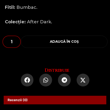
Fitil:
Bumbac.
Colecție:
After Dark.
Cantitate
ADAUGĂ ÎN COȘ
Și
când
taci
MĂ
ENERVEZI
Distribuie
Recenzii (0)