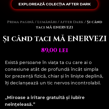
EXPLOREAZĂ COLECȚIA AFTER DARK
Prima pagină
/
Lumânări
/
After Dark
/ Și când
taci MĂ ENERVEZI
Și când taci MĂ ENERVEZI
89,00
lei
Există persoane în viața ta cu care ai o
conexiune atât de profundă încât simpla
lor prezență fizică, chiar și în liniște deplină,
îți declanșează un tic nervos incontrolabil.
„Miroase a iritare gratuită și iubire
neînțeleasă.”