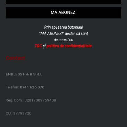
MA ABONEZ!
Prin apăsarea butonului
”MĂ ABONEZ!” declar că sunt
de
acord cu
T&C
și
politica de confidențialitate
.
Contact
ENDLESS F & B S.R.L
Telefon:
0741 626 070
Reg. Com.: J2017009759408
CUI: 37793720