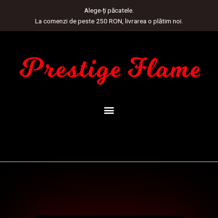
Skip
Alege-ți păcatele.
to
La comenzi de peste 250 RON, livrarea o plătim noi.
content