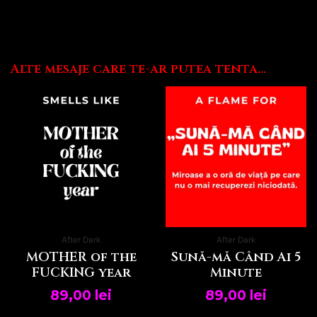
Alte mesaje care te-ar putea tenta...
After Dark
After Dark
MOTHER of the
Sună-mă Când Ai 5
FUCKING year
Minute
89,00
lei
89,00
lei