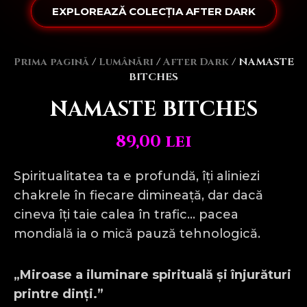
EXPLOREAZĂ COLECȚIA AFTER DARK
Prima pagină
/
Lumânări
/
After Dark
/ NAMASTE
BITCHES
NAMASTE BITCHES
89,00
lei
Spiritualitatea ta e profundă, îți aliniezi
chakrele în fiecare dimineață, dar dacă
cineva îți taie calea în trafic… pacea
mondială ia o mică pauză tehnologică.
„Miroase a iluminare spirituală și înjurături
printre dinți.”