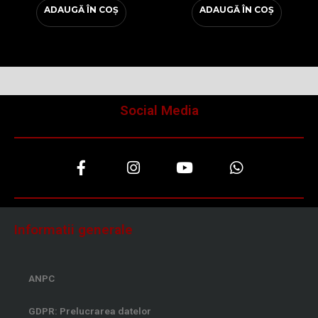
ADAUGĂ ÎN COȘ
ADAUGĂ ÎN COȘ
Social Media
F
I
Y
W
a
n
o
h
c
s
u
a
e
t
t
t
b
a
u
s
o
g
b
a
Informatii generale
o
r
e
p
k
a
p
-
m
ANPC
f
GDPR: Prelucrarea datelor