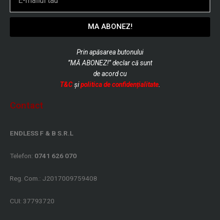
MA ABONEZ!
Prin apăsarea butonului
”MĂ ABONEZ!” declar că sunt
de
acord cu
T&C
și
politica de confidențialitate
.
Contact
ENDLESS F & B S.R.L
Telefon:
0741 626 070
Reg. Com.: J2017009759408
CUI: 37793720