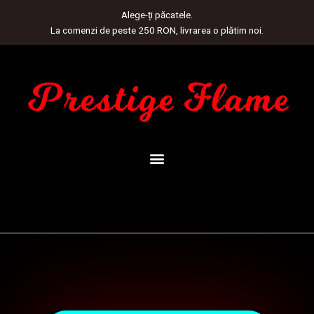
Skip
Alege-ți păcatele.
to
La comenzi de peste 250 RON, livrarea o plătim noi.
content