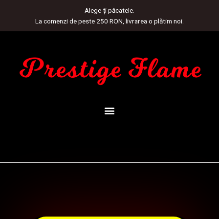
Skip
Alege-ți păcatele.
to
La comenzi de peste 250 RON, livrarea o plătim noi.
content