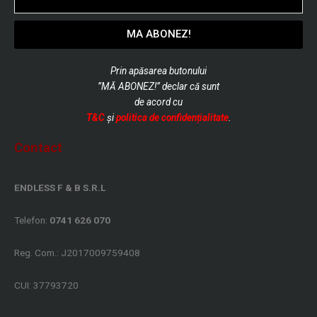
MA ABONEZ!
Prin apăsarea butonului
”MĂ ABONEZ!” declar că sunt
de
acord cu
T&C
și
politica de confidențialitate
.
Contact
ENDLESS F & B S.R.L
Telefon:
0741 626 070
Reg. Com.: J2017009759408
CUI: 37793720