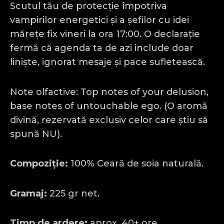
Scutul tău de protecție împotriva
vampirilor energetici și a șefilor cu idei
mărețe fix vineri la ora 17:00. O declarație
fermă că agenda ta de azi include doar
liniște, ignorat mesaje și pace sufletească.
Note olfactive: Top notes of your delusion,
base notes of untouchable ego. (O aromă
divină, rezervată exclusiv celor care știu să
spună NU).
Compoziție:
100% Ceară de soia naturală.
Gramaj:
225 gr net.
Timp de ardere:
aprox. 40+ ore