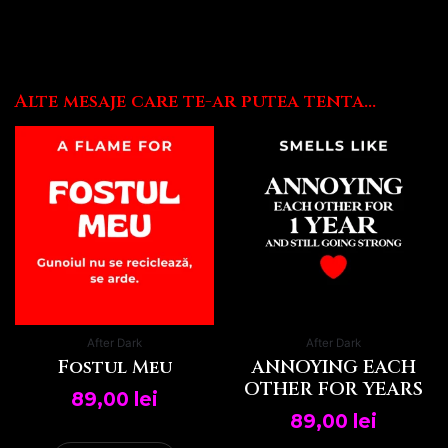
Alte mesaje care te-ar putea tenta...
Ace
pro
are
mai
mul
vari
Opți
pot
fi
ale
After Dark
After Dark
în
Fostul Meu
ANNOYING EACH
pag
OTHER FOR YEARS
89,00
lei
pro
89,00
lei