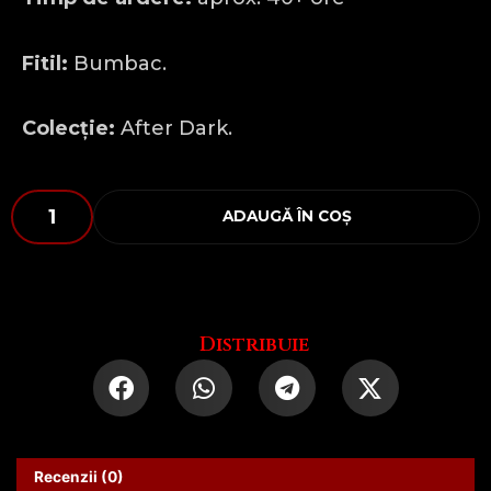
Fitil:
Bumbac.
Colecție:
After Dark.
Cantitate
ADAUGĂ ÎN COȘ
NOT
TODAY,
SATAN
Distribuie
Recenzii (0)