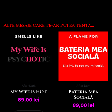
Alte mesaje care te-ar putea tenta...
After Dark
After Dark
My Wife Is HOT
Bateria Mea
Socială
89,00
lei
89,00
lei