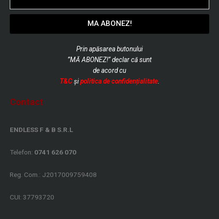
MA ABONEZ!
Prin apăsarea butonului
”MĂ ABONEZ!” declar că sunt
de
acord cu
T&C
și
politica de confidențialitate
.
Contact
ENDLESS F & B S.R.L
Telefon:
0741 626 070
Reg. Com.: J2017009759408
CUI: 37793720