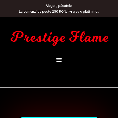
Skip
Alege-ți păcatele.
to
La comenzi de peste 250 RON, livrarea o plătim noi.
content