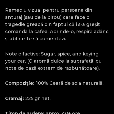
Remediu vizual pentru persoana din
anturaj (sau de la birou) care face o
tragedie greacă din faptul că i s-a greșit
comanda la cafea. Aprinde-o, respiră adânc
și abține-te să comentezi.
Note olfactive: Sugar, spice, and keying
your car. (O aromă dulce la suprafață, cu
note de bază extrem de răzbunătoare).
Compoziție:
100% Ceară de soia naturală.
Gramaj:
225 gr net.
Timp de ardere:
aprox. 40+ ore