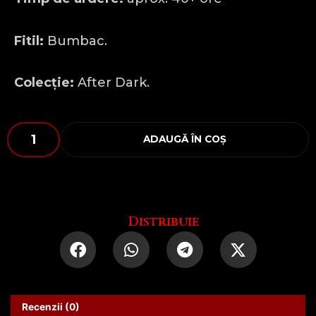
Fitil:
Bumbac.
Colecție:
After Dark.
Cantitate
ADAUGĂ ÎN COȘ
CALM
YOUR
TITS
KAREN
Distribuie
Recenzii (0)