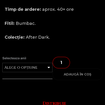
Timp de ardere:
aprox. 40+ ore
Fitil:
Bumbac.
Colecție:
After Dark.
Cantitate
ANNOYING
Selecteaza anii
EACH
OTHER
FOR
ADAUGĂ ÎN COȘ
YEARS
Distribuie