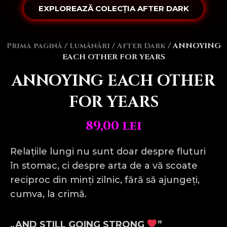
EXPLOREAZĂ COLECȚIA AFTER DARK
Prima pagină
/
Lumânări
/
After Dark
/ ANNOYING
EACH OTHER FOR YEARS
ANNOYING EACH OTHER
FOR YEARS
89,00
lei
Relațiile lungi nu sunt doar despre fluturi
în stomac, ci despre arta de a vă scoate
reciproc din minți zilnic, fără să ajungeți,
cumva, la crimă.
„AND STILL GOING STRONG
”