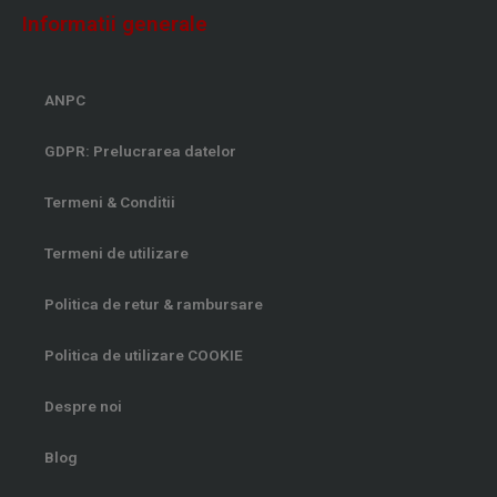
o
g
b
a
Informatii generale
o
r
e
p
k
a
p
-
m
ANPC
f
GDPR: Prelucrarea datelor
Termeni & Conditii
Termeni de utilizare
Politica de retur & rambursare
Politica de utilizare COOKIE
Despre noi
Blog