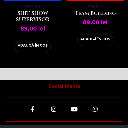
After Dark
After Dark
SHIT SHOW
Team Building
SUPERVISOR
89,00
lei
89,00
lei
ADAUGĂ ÎN COȘ
ADAUGĂ ÎN COȘ
Social Media
F
I
Y
W
a
n
o
h
c
s
u
a
e
t
t
t
b
a
u
s