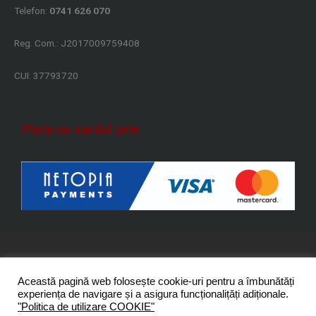
Telefon:
0741 626 070
Reg. Com.: J2017009759408
CUI: 37793720
Plata cu cardul prin
Copyright 2021 - 2026 © PrestigeFlame – Toate
Această pagină web folosește cookie-uri pentru a îmbunătăți
drepturile rezervate.
experiența de navigare și a asigura funcționalițăți adiționale.
"Politica de utilizare COOKIE"