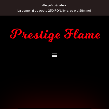
Skip
Alege-ți păcatele.
to
La comenzi de peste 250 RON, livrarea o plătim noi.
content