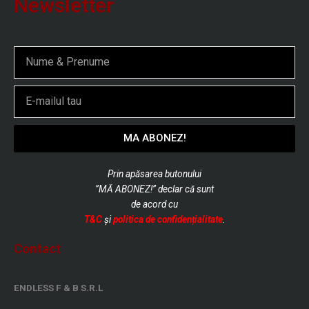
Newsletter
Nume
Email
MA ABONEZ!
Prin apăsarea butonului
”MĂ ABONEZ!” declar că sunt
de
acord cu
T&C
și
politica de confidențialitate
.
Contact
ENDLESS F & B S.R.L