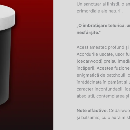
Un sanctuar al liniștii, o 
primordiale ale naturii.
„O îmbrățișare telurică, u
nesfârșite.”
Acest amestec profund și c
Acordurile uscate, ușor f
(cedarwood) preiau imediat
încăperii. Acestea fuzione
enigmatică de patchouli, o
înrădăcinată în pământ și
caracter inconfundabil, i
absolută, contemplarea și 
Note olfactive:
Cedarwood,
și balsamic, cu o aură mis