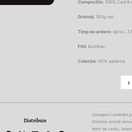
Compoziție:
100% Ceară d
Gramaj:
180g net
Timp de ardere:
aprox. 3
Fitil:
Bumbac.
Colecție:
NOX aeterna.
Canti
NOX
–
Ceda
&
Patch
Categorii
Lumânări p
Distribuie
Etichete
aromă lemn
lemn de cedru
,
luma