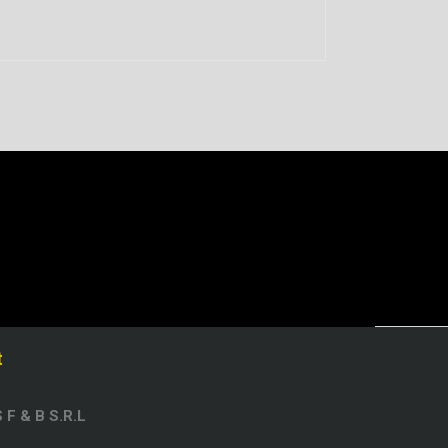
t
F & B S.R.L