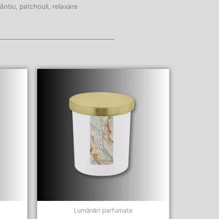
ântiu
,
patchouli
,
relaxare
Lumânări parfumate