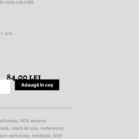
e soia naturală.
7+ ore
84,00
lei
tate
Adaugă în coș
rwood
ouli
arfumate
,
NOX aeterna
oasă
,
ceară de soia
,
cedarwood
,
nare parfumata
,
meditație
,
NOX