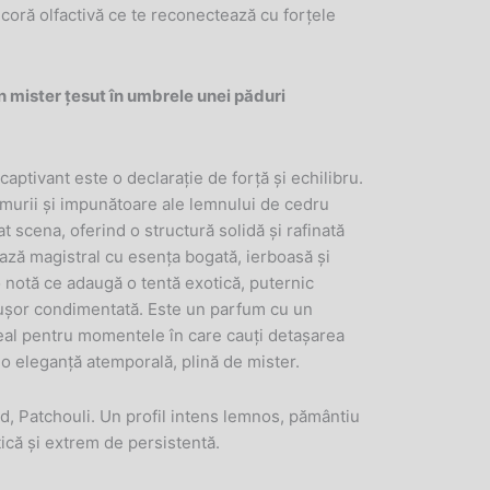
ancoră olfactivă ce te reconectează cu forțele
n mister țesut în umbrele unei păduri
aptivant este o declarație de forță și echilibru.
umurii și impunătoare ale lemnului de cedru
 scena, oferind o structură solidă și rafinată
ază magistral cu esența bogată, ierboasă și
 notă ce adaugă o tentă exotică, puternic
 ușor condimentată. Este un parfum cu un
deal pentru momentele în care cauți detașarea
o eleganță atemporală, plină de mister.
 Patchouli. Un profil intens lemnos, pământiu
tică și extrem de persistentă.