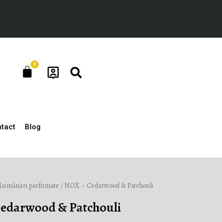
0
Cart
tact
Blog
Lumânări parfumate
/ NOX – Cedarwood & Patchouli
edarwood & Patchouli