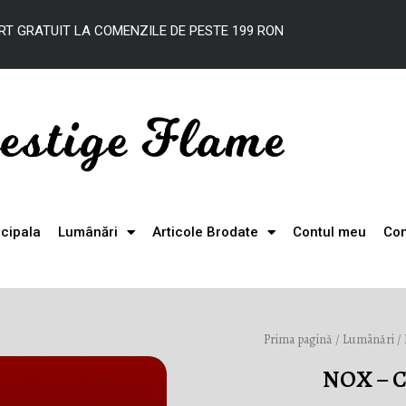
RT
GRATUIT
LA
COMENZILE DE
PESTE
199 RON
ncipala
Lumânări
Articole Brodate
Contul meu
Con
Prima pagină
/
Lumânări
/
NOX – C