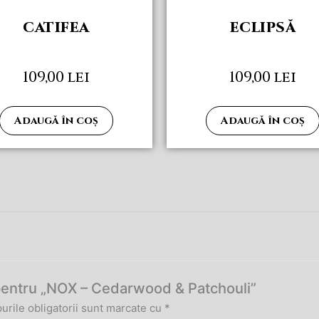
CATIFEA
ECLIPSĂ
109,00
lei
109,00
lei
Adaugă în coș
Adaugă în coș
e pentru „NOX – Cedarwood & Patchouli”
rile obligatorii sunt marcate cu
*