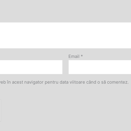
Email
*
web în acest navigator pentru data viitoare când o să comentez.