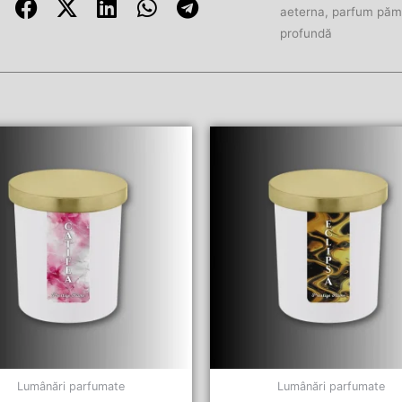
aeterna
,
parfum păm
profundă
Lumânări parfumate
Lumânări parfumate