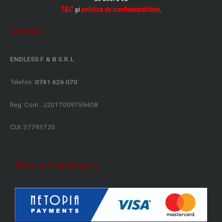
T&C
și
politica de confidențialitate
.
Contact
ENDLESS F & B S.R.L
Telefon:
0741 626 070
Reg. Com.: J2017009759408
CUI: 37793720
Plata cu cardul prin