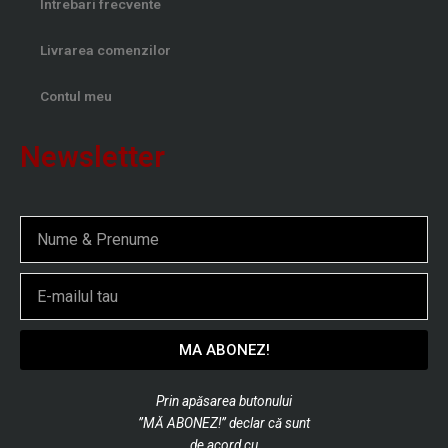
Intrebari frecvente
Livrarea comenzilor
Contul meu
Newsletter
Nume
Email
MA ABONEZ!
Prin apăsarea butonului
”MĂ ABONEZ!” declar că sunt
de
acord cu