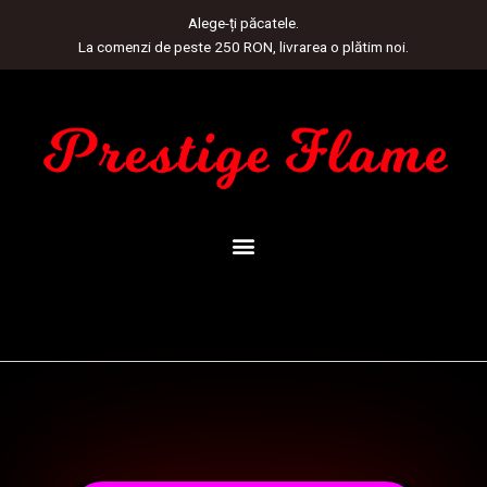
Skip
Alege-ți păcatele.
to
La comenzi de peste 250 RON, livrarea o plătim noi.
content