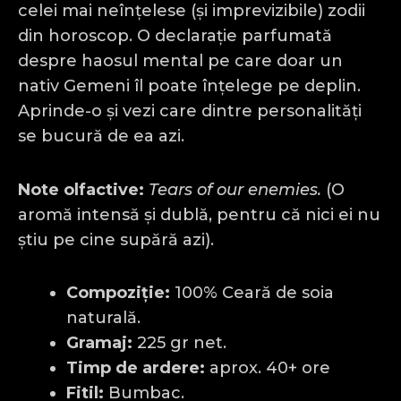
celei mai neînțelese (și imprevizibile) zodii
din horoscop. O declarație parfumată
despre haosul mental pe care doar un
nativ Gemeni îl poate înțelege pe deplin.
Aprinde-o și vezi care dintre personalități
se bucură de ea azi.
Note olfactive:
Tears of our enemies.
(O
aromă intensă și dublă, pentru că nici ei nu
știu pe cine supără azi).
Compoziție:
100% Ceară de soia
naturală.
Gramaj:
225 gr net.
Timp de ardere:
aprox. 40+ ore
Fitil:
Bumbac.