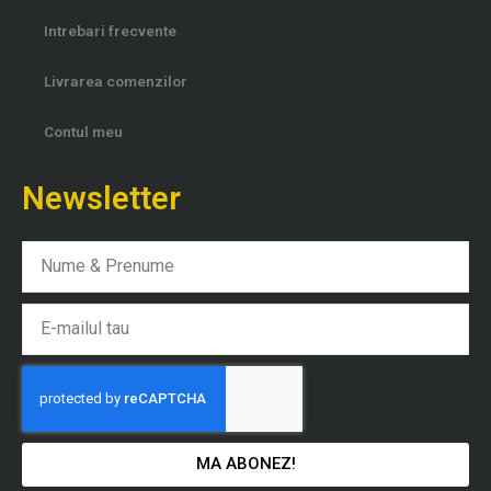
Intrebari frecvente
Livrarea comenzilor
Contul meu
Newsletter
Nume
Email
MA ABONEZ!