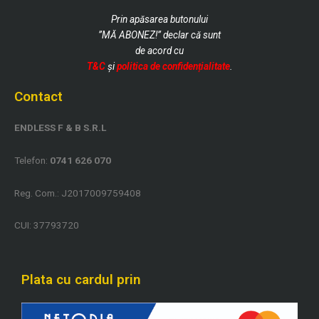
Prin apăsarea butonului
”MĂ ABONEZ!” declar că sunt
de
acord cu
T&C
și
politica de confidențialitate
.
Contact
ENDLESS F & B S.R.L
Telefon:
0741 626 070
Reg. Com.: J2017009759408
CUI: 37793720
Plata cu cardul prin