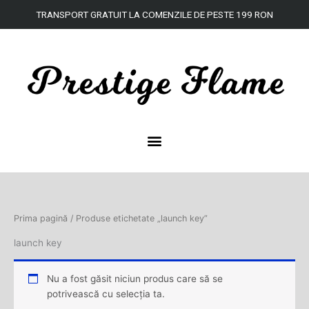
Skip
TRANSPORT
GRATUIT
LA
COMENZILE DE
PESTE
199 RON
to
content
Prima pagină
/ Produse etichetate „launch key”
launch key
Nu a fost găsit niciun produs care să se
potrivească cu selecția ta.