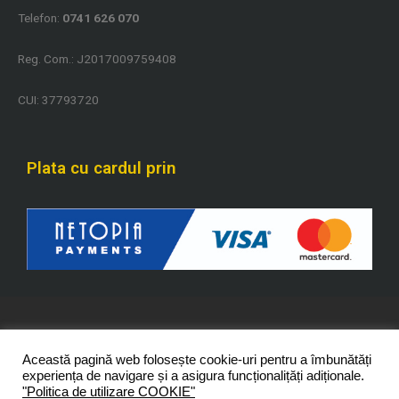
Telefon:
0741 626 070
Reg. Com.: J2017009759408
CUI: 37793720
Plata cu cardul prin
Copyright 2021 - 2026 © PrestigeFlame – Toate
Această pagină web folosește cookie-uri pentru a îmbunătăți
drepturile rezervate.
experiența de navigare și a asigura funcționalițăți adiționale.
"Politica de utilizare COOKIE"