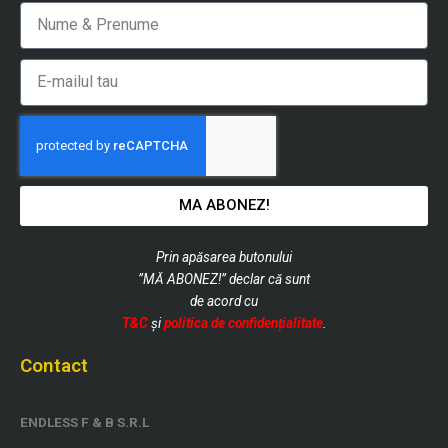
Nume
Email
MA ABONEZ!
Prin apăsarea butonului
”MĂ ABONEZ!” declar că sunt
de
acord cu
T&C
și
politica de confidențialitate
.
Contact
ENDLESS F & B S.R.L