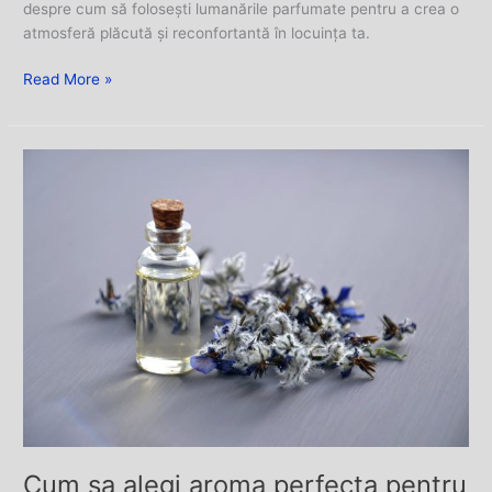
despre cum să folosești lumanările parfumate pentru a crea o
atmosferă plăcută și reconfortantă în locuința ta.
Read More »
Cum
sa
alegi
aroma
perfecta
pentru
lumanarile
tale
din
ceara
caturala
de
soia
Cum sa alegi aroma perfecta pentru