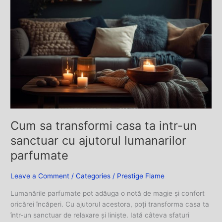
sa
transformi
casa
ta
intr-
un
sanctuar
cu
ajutorul
lumanarilor
parfumate
Cum sa transformi casa ta intr-un
sanctuar cu ajutorul lumanarilor
parfumate
Leave a Comment
/
Categories
/
Prestige Flame
Lumanările parfumate pot adăuga o notă de magie și confort
oricărei încăperi. Cu ajutorul acestora, poți transforma casa ta
într-un sanctuar de relaxare și liniște. Iată câteva sfaturi