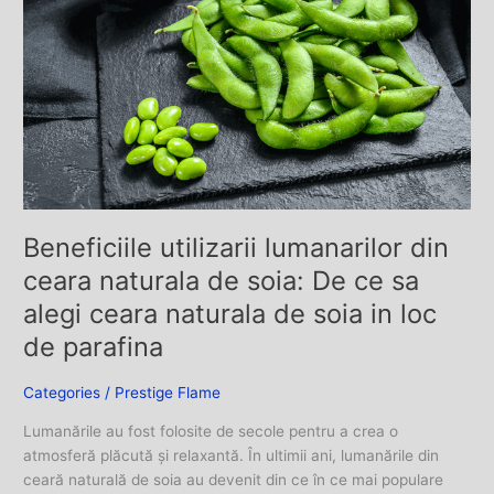
ceara
naturala
de
soia:
De
ce
sa
alegi
ceara
naturala
Beneficiile utilizarii lumanarilor din
de
ceara naturala de soia: De ce sa
soia
alegi ceara naturala de soia in loc
in
loc
de parafina
de
parafina
Categories
/
Prestige Flame
Lumanările au fost folosite de secole pentru a crea o
atmosferă plăcută și relaxantă. În ultimii ani, lumanările din
ceară naturală de soia au devenit din ce în ce mai populare