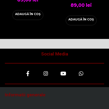
89,00
lei
ADAUGĂ ÎN COȘ
ADAUGĂ ÎN COȘ
Social Media
F
I
Y
W
a
n
o
h
c
s
u
a
e
t
t
t
b
a
u
s
o
g
b
a
Informatii generale
o
r
e
p
k
a
p