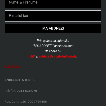
Email
MA ABONEZ!
Prin apăsarea butonului
”MĂ ABONEZ!” declar că sunt
de
acord cu
T&C
și
politica de confidențialitate
.
Contact
ENDLESS F & B S.R.L
Telefon:
0741 626 070
Reg. Com.: J2017009759408