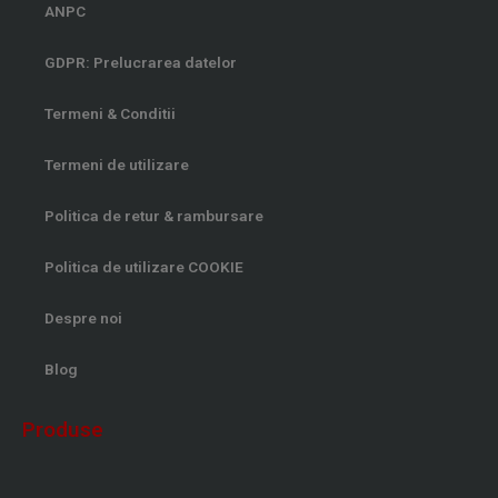
-
m
ANPC
f
GDPR: Prelucrarea datelor
Termeni & Conditii
Termeni de utilizare
Politica de retur & rambursare
Politica de utilizare COOKIE
Despre noi
Blog
Produse