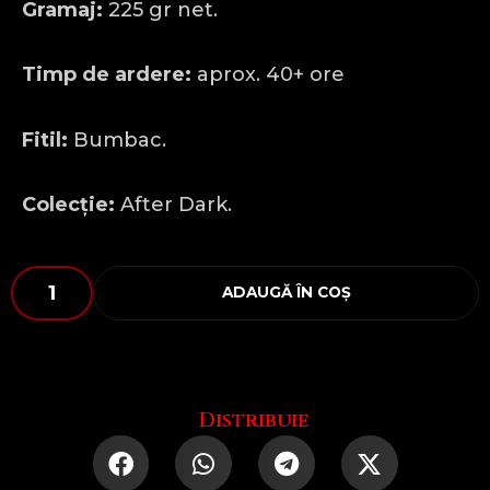
Gramaj:
225 gr net.
Timp de ardere:
aprox. 40+ ore
Fitil:
Bumbac.
Colecție:
After Dark.
Cantitate
ADAUGĂ ÎN COȘ
THANKS
FOR
ALL
THE
Orgasms
Distribuie