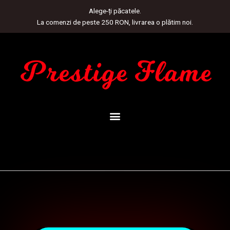
Skip
Alege-ți păcatele.
to
La comenzi de peste 250 RON, livrarea o plătim noi.
content