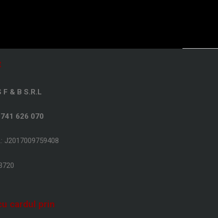
t
F & B S.R.L
0741 626 070
.: J2017009759408
93720
cu cardul prin