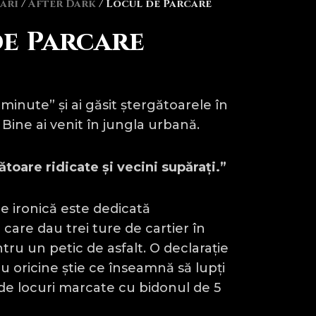
ări
/
After Dark
/ Locul de Parcare
de Parcare
 minute” și ai găsit ștergătoarele în
? Bine ai venit în jungla urbană.
toare ridicate și vecini supărați.”
 ironică este dedicată
 care dau trei ture de cartier în
tru un petic de asfalt. O declarație
 oricine știe ce înseamnă să lupți
 de locuri marcate cu bidonul de 5