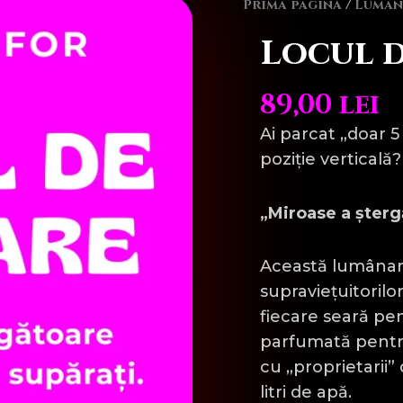
Prima pagină
/
Lumân
Locul 
89,00
lei
Ai parcat „doar 5
poziție verticală
„Miroase a ștergă
Această lumânare
supraviețuitorilor
fiecare seară pen
parfumată pentru
cu „proprietarii”
litri de apă.