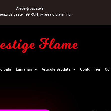
Alege-ți păcatele.
nzi de peste 199 RON, livrarea o plătim noi.
ncipala
Lumânări
Articole Brodate
Contul meu
Con