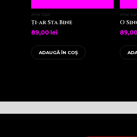
After Dark
After Da
Ți-ar Sta Bine
O Sin
89,00
lei
89,0
ADAUGĂ ÎN COȘ
ADA