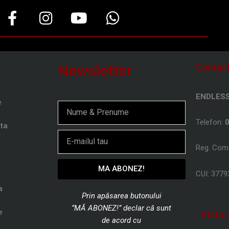
F
I
Y
W
a
n
o
h
c
s
u
a
e
t
t
t
Contac
Newsletter
b
a
u
s
o
g
b
a
ENDLESS 
o
r
e
p
e
Nume
k
a
p
Telefon:
ta
-
m
Email
f
Reg. Com
MA ABONEZ!
CUI: 377
a
Prin apăsarea butonului
”MĂ ABONEZ!” declar că sunt
e
Plata 
de
acord cu