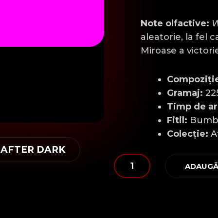
Note olfactive:
W
aleatorie, la fel 
Miroase a victor
Compoziți
Gramaj:
225
Timp de ar
Fitil:
Bumb
Colecție:
Af
 AFTER DARK
Cantitate
ADAUGĂ
Locul
de
Parcare