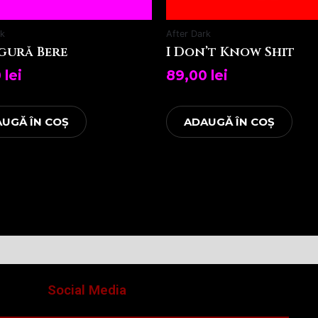
rk
After Dark
gură Bere
I Don’t Know Shit
0
lei
89,00
lei
UGĂ ÎN COȘ
ADAUGĂ ÎN COȘ
Social Media