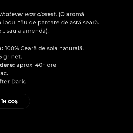
hatever was closest.
(O aromă
ca locul tău de parcare de astă seară.
ie… sau a amendă).
e:
100% Ceară de soia naturală.
 gr net.
dere:
aprox. 40+ ore
ac.
ter Dark.
 ÎN COȘ