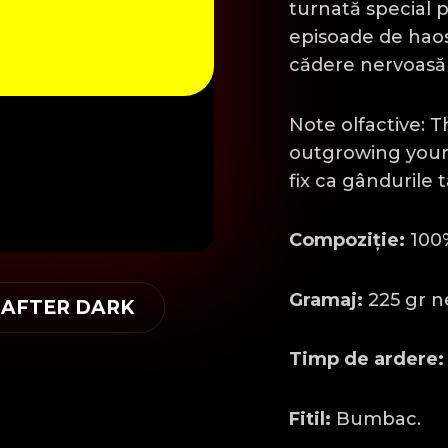
turnată special 
episoade de haos
cădere nervoasă 
Note olfactive: 
outgrowing your 
fix ca gândurile t
Compoziție:
100%
Gramaj:
225 gr n
 AFTER DARK
Timp de ardere:
Fitil:
Bumbac.