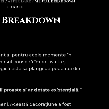
ri
/
After Dark
/ Mental Breakdown
Candle
 Breakdown
ențial pentru acele momente în
versul conspiră împotriva ta și
logică este să plângi pe podeaua din
i proaste și anxietate existențială.”
eni. Această decorațiune a fost