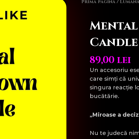
Prima pagină
/
Lumână
Mental
Candle
89,00
lei
Un accesoriu es
care simți că uni
singura reacție 
bucătărie.
„Miroase a decizi
Nu te judecă nim