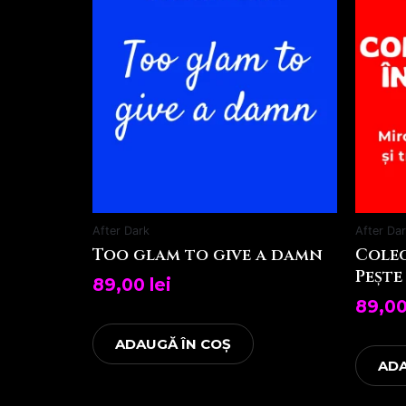
After Dark
After Da
Too glam to give a damn
Coleg
Pește
89,00
lei
89,0
ADAUGĂ ÎN COȘ
ADA