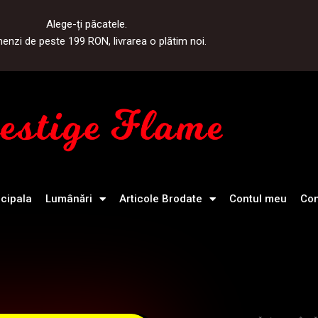
Alege-ți păcatele.
nzi de peste 199 RON, livrarea o plătim noi.
ncipala
Lumânări
Articole Brodate
Contul meu
Con