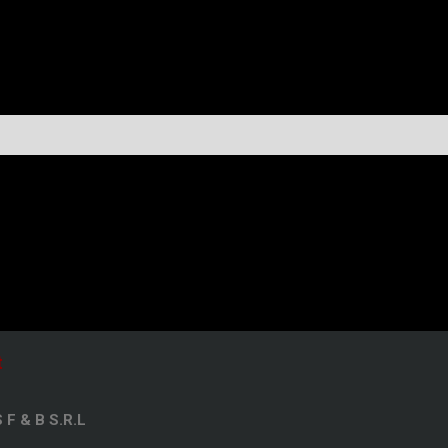
t
F & B S.R.L