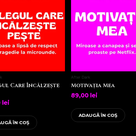
rk
After Dark
ul Care Încălzește
Motivația Mea
89,00
lei
0
lei
ADAUGĂ ÎN COȘ
UGĂ ÎN COȘ