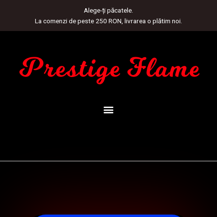
Skip
Alege-ți păcatele.
to
La comenzi de peste 250 RON, livrarea o plătim noi.
content