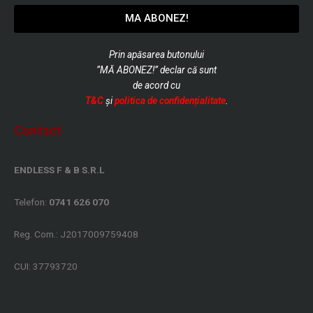
MA ABONEZ!
Prin apăsarea butonului
”MĂ ABONEZ!” declar că sunt
de
acord cu
T&C
și
politica de confidențialitate
.
Contact
ENDLESS F & B S.R.L
Telefon:
0741 626 070
Reg. Com.: J2017009759408
CUI: 37793720