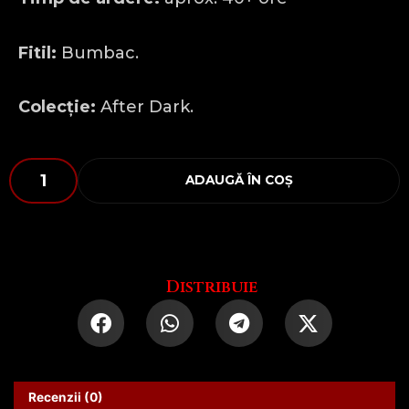
Fitil:
Bumbac.
Colecție:
After Dark.
Cantitate
ADAUGĂ ÎN COȘ
INHALE
the
good
shit
Distribuie
Recenzii (0)