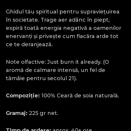
Ghidul tău spiritual pentru supraviețuirea
în societate. Trage aer adânc în piept,
expiră toată energia negativă a oamenilor
enervanți și privește cum flacăra arde tot
ce te deranjează.
Note olfactive: Just burn it already. (O
aromă de calmare intensă, un fel de
tămâie pentru secolul 21).
Compoziție:
100% Ceară de soia naturală.
Gramaj:
225 gr net.
Timp de ardere:
aprox. 40+ ore