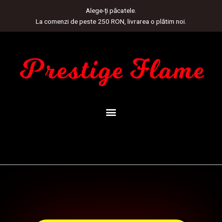
Skip
Alege-ți păcatele.
to
La comenzi de peste 250 RON, livrarea o plătim noi.
content