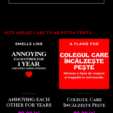
Alte mesaje care te-ar putea tenta...
Acest
produs
are
mai
multe
variații.
Opțiunile
pot
fi
alese
After Dark
After Dark
în
ANNOYING EACH
Colegul Care
pagina
OTHER FOR YEARS
Încălzește Pește
produsului.