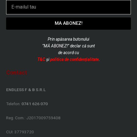
Email
MA ABONEZ!
Prin apăsarea butonului
”MĂ ABONEZ!” declar că sunt
de
acord cu
T&C
și
politica de confidențialitate
.
Contact
ENDLESS F & B S.R.L
Telefon:
0741 626 070
Reg. Com.: J2017009759408
CUI: 37793720