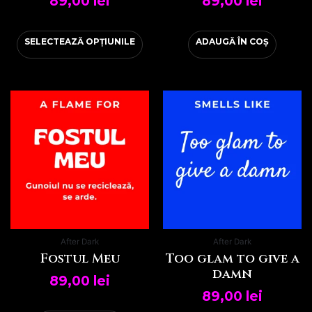
89,00
lei
89,00
lei
SELECTEAZĂ OPȚIUNILE
ADAUGĂ ÎN COȘ
After Dark
After Dark
Fostul Meu
Too glam to give a
damn
89,00
lei
89,00
lei