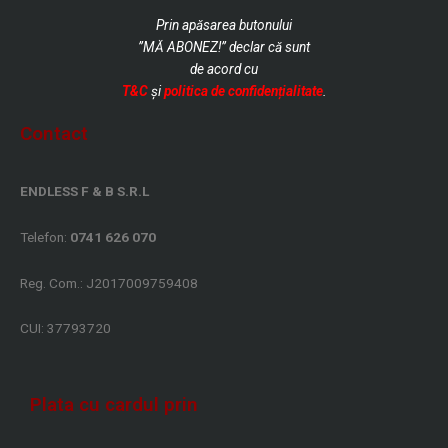
Prin apăsarea butonului
”MĂ ABONEZ!” declar că sunt
de
acord cu
T&C
și
politica de confidențialitate
.
Contact
ENDLESS F & B S.R.L
Telefon:
0741 626 070
Reg. Com.: J2017009759408
CUI: 37793720
Plata cu cardul prin