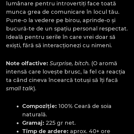
lumânare pentru introvertiți face toată
munca grea de comunicare în locul tău.
Pune-o la vedere pe birou, aprinde-o și
bucură-te de un spațiu personal respectat.
Ideală pentru serile în care vrei doar să
exiști, fără să interacționezi cu nimeni.
Note olfactive:
Surprise, bitch.
(O aromă
intensă care lovește brusc, la fel ca reacția
ta când cineva încearcă totuși să îți facă
small talk
).
Compoziție:
100% Ceară de soia
naturală.
Gramaj:
225 gr net.
Timp de ardere:
aprox. 40+ ore