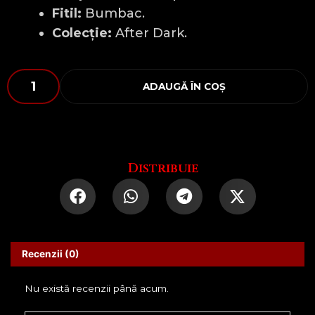
Fitil:
Bumbac.
Colecție:
After Dark.
Cantitate
ADAUGĂ ÎN COȘ
Bateria
Mea
Socială
Distribuie
Recenzii (0)
Nu există recenzii până acum.