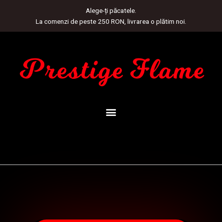
Skip
Alege-ți păcatele.
to
La comenzi de peste 250 RON, livrarea o plătim noi.
content