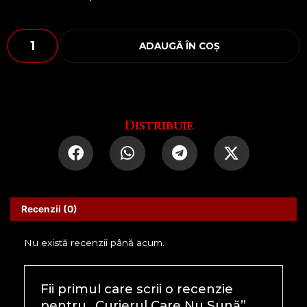
Cantitate
ADAUGĂ ÎN COȘ
Curierul
Care
Nu
Sună
Distribuie
Recenzii (0)
Nu există recenzii până acum.
Fii primul care scrii o recenzie
pentru „Curierul Care Nu Sună”