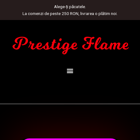
Skip
Alege-ți păcatele.
to
La comenzi de peste 250 RON, livrarea o plătim noi.
content