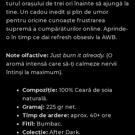
turul orașului de trei ori înainte să ajungă la
tine. Un cadou inedit și plin de umor
pentru oricine cunoaște frustrarea
supremă a cumpărăturilor online. Aprinde-
o în timp ce dai refresh obsesiv la AWB.
Note olfactive:
Just burn it already.
(O
aromă intensă care să-ți calmeze nervii
întinși la maximum).
Compoziție:
100% Ceară de soia
naturală.
Gramaj:
225 gr net.
Timp de ardere:
aprox. 40+ ore
Fitil:
Bumbac.
Colecție:
After Dark.