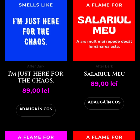
After Dark
After Dark
I’M JUST HERE FOR
Salariul Meu
THE CHAOS.
89,00
lei
89,00
lei
ADAUGĂ ÎN COȘ
ADAUGĂ ÎN COȘ