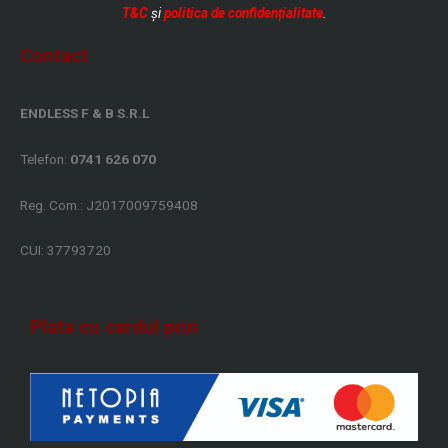
T&C
și
politica de confidențialitate
.
Contact
ENDLESS F & B S.R.L
Telefon:
0741 626 070
Reg. Com.: J2017009759408
CUI: 37793720
Plata cu cardul prin